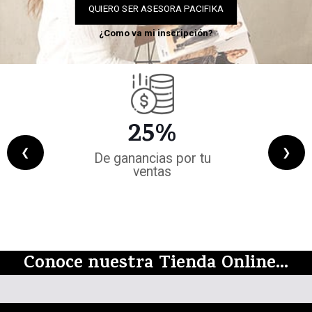
QUIERO SER ASESORA PACIFIKA
¿Como va mi inscripción?
25%
C
❮
❯
De ganancias por tu
Cad
ventas
Conoce nuestra Tienda Online...