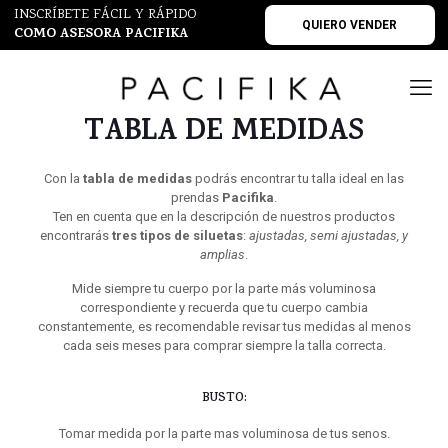
INSCRÍBETE FÁCIL Y RÁPIDO
QUIERO VENDER
COMO ASESORA PACIFIKA
TABLA DE MEDIDAS
Con la
tabla de medidas
podrás encontrar tu talla ideal en las
prendas
Pacifika
.
Ten en cuenta que en la descripción de nuestros productos
encontrarás
tres tipos de siluetas
:
ajustadas, semi ajustadas, y
amplias
.
Mide siempre tu cuerpo por la parte más voluminosa
correspondiente y recuerda que tu cuerpo cambia
constantemente, es recomendable revisar tus medidas al menos
cada seis meses para comprar siempre la talla correcta.
BUSTO:
Tomar medida por la parte mas voluminosa de tus senos.