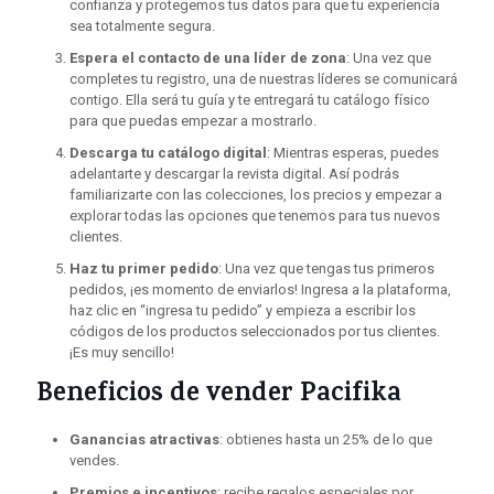
confianza y protegemos tus datos para que tu experiencia
sea totalmente segura.
Espera el contacto de una líder de zona
: Una vez que
completes tu registro, una de nuestras líderes se comunicará
contigo. Ella será tu guía y te entregará tu catálogo físico
para que puedas empezar a mostrarlo.
Descarga tu catálogo digital
: Mientras esperas, puedes
adelantarte y descargar la revista digital. Así podrás
familiarizarte con las colecciones, los precios y empezar a
explorar todas las opciones que tenemos para tus nuevos
clientes.
Haz tu primer pedido
: Una vez que tengas tus primeros
pedidos, ¡es momento de enviarlos! Ingresa a la plataforma,
haz clic en “ingresa tu pedido” y empieza a escribir los
códigos de los productos seleccionados por tus clientes.
¡Es muy sencillo!
Beneficios de vender Pacifika
Ganancias atractivas
: obtienes hasta un 25% de lo que
vendes.
Premios e incentivos
: recibe regalos especiales por