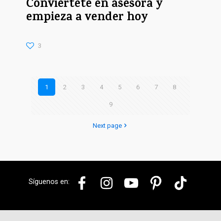
Conviértete en asesora y
empieza a vender hoy
3
1
2
3
4
5
6
7
8
9
Next page
Síguenos en: