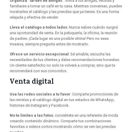
Organiza “tardes de amigas”
: Invita a tus amigas, vecinas y
familiares a tomar un café en tu casa. Mientras conversan, puedes
mostrarles el catálogo y las prendas que ya tienes. Es una forma
relajada y efectiva de vender.
Lleva el catálogo a todos lados
: Nunca sabes cuándo surgirá
una oportunidad de venta. En la peluquería, la oficina, la reunión
de padres. ¡Cada lugar es una posible vitrina! Pero no seas
invasiva, siempre pregunta antes de mostrarlo.
Ofrece un servicio excepcional
: Sé amable, escucha las
necesidades de tus clientes y dales recomendaciones honestas.
Un cliente satisfecho no solo te volverá a comprar, sino que te
recomendará con sus conocidos.
Venta digital
Usa las redes sociales a tu favor
: Comparte promociones de
las revistas y el catálogo digital en tus estados de WhatsApp,
historias de Instagram y Facebook.
No te limites a las fotos
: conviértete en una referente de moda
creando contenido dinámico. Comparte tus combinaciones
favoritas o videos cortos mostrando cómo se ven las prendas