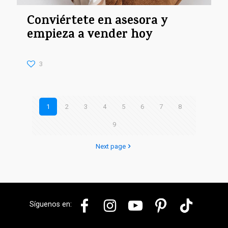
Conviértete en asesora y
empieza a vender hoy
3
1
2
3
4
5
6
7
8
9
Next page
Síguenos en: