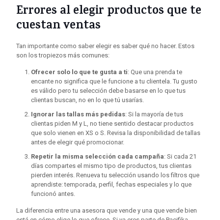
Errores al elegir productos que te
cuestan ventas
Tan importante como saber elegir es saber qué no hacer. Estos
son los tropiezos más comunes:
Ofrecer solo lo que te gusta a ti
: Que una prenda te
encante no significa que le funcione a tu clientela. Tu gusto
es válido pero tu selección debe basarse en lo que tus
clientas buscan, no en lo que tú usarías.
Ignorar las tallas más pedidas
: Si la mayoría de tus
clientas piden M y L, no tiene sentido destacar productos
que solo vienen en XS o S. Revisa la disponibilidad de tallas
antes de elegir qué promocionar.
Repetir la misma selección cada campaña
: Si cada 21
días compartes el mismo tipo de productos, tus clientas
pierden interés. Renueva tu selección usando los filtros que
aprendiste: temporada, perfil, fechas especiales y lo que
funcionó antes.
La diferencia entre una asesora que vende y una que vende bien
está en cómo elige lo que ofrece. Si ya eres parte de Pacifika,