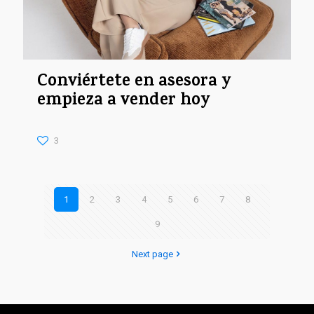
Conviértete en asesora y
empieza a vender hoy
3
1
2
3
4
5
6
7
8
9
Next page