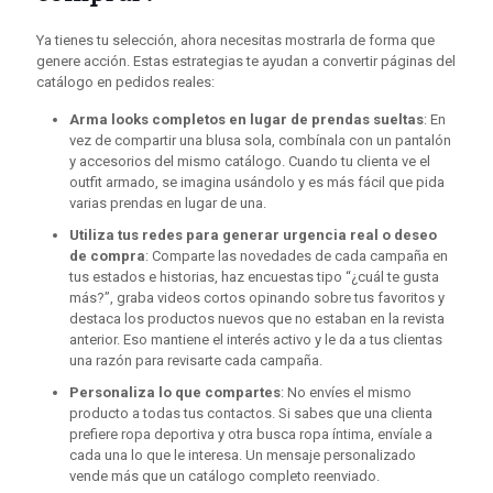
Ya tienes tu selección, ahora necesitas mostrarla de forma que
genere acción. Estas estrategias te ayudan a convertir páginas del
catálogo en pedidos reales:
Arma looks completos en lugar de prendas sueltas
: En
vez de compartir una blusa sola, combínala con un pantalón
y accesorios del mismo catálogo. Cuando tu clienta ve el
outfit armado, se imagina usándolo y es más fácil que pida
varias prendas en lugar de una.
Utiliza tus redes para generar urgencia real o deseo
de compra
: Comparte las novedades de cada campaña en
tus estados e historias, haz encuestas tipo “¿cuál te gusta
más?”, graba videos cortos opinando sobre tus favoritos y
destaca los productos nuevos que no estaban en la revista
anterior. Eso mantiene el interés activo y le da a tus clientas
una razón para revisarte cada campaña.
Personaliza lo que compartes
: No envíes el mismo
producto a todas tus contactos. Si sabes que una clienta
prefiere ropa deportiva y otra busca ropa íntima, envíale a
cada una lo que le interesa. Un mensaje personalizado
vende más que un catálogo completo reenviado.