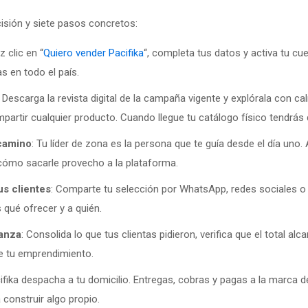
sión y siete pasos concretos:
z clic en “
Quiero vender Pacifika
“, completa tus datos y activa tu c
 en todo el país.
: Descarga la revista digital de la campaña vigente y explórala con ca
mpartir cualquier producto. Cuando llegue tu catálogo físico tendrás
 camino
: Tu líder de zona es la persona que te guía desde el día uno
ómo sacarle provecho a la plataforma.
us clientes
: Comparte tu selección por WhatsApp, redes sociales 
qué ofrecer y a quién.
ianza
: Consolida lo que tus clientas pidieron, verifica que el total al
de tu emprendimiento.
cifika despacha a tu domicilio. Entregas, cobras y pagas a la marca d
 construir algo propio.